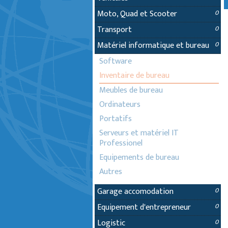
Moto, Quad et Scooter
0
Transport
0
Matériel informatique et bureau
0
Software
Inventaire de bureau
Meubles de bureau
Ordinateurs
Portatifs
Serveurs et matériel IT
Professionel
Equipements de bureau
Autres
Garage accomodation
0
Equipement d'entrepreneur
0
Logistic
0