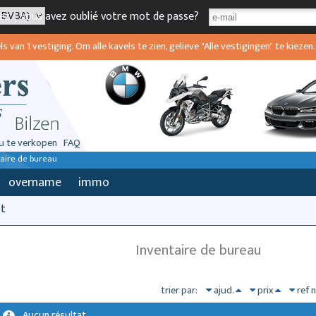
ez
|
vous avez oublié votre mot de passe?
van 1 vestiging. Om alle kavels te zien, gelieve "Alle vestigingen" te kiezen.
u te verkopen
FAQ
taire de bureau
overname
immo
ot
Inventaire de bureau
trier par:
ajud.
prix
ref 
Aucun résultat