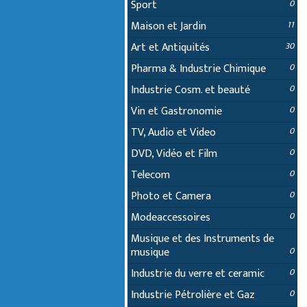
Sport
0
Maison et Jardin
11
Art et Antiquités
30
Pharma & Industrie Chimique
0
Industrie Cosm. et beauté
0
Vin et Gastronomie
0
TV, Audio et Video
0
DVD, Vidéo et Film
0
Telecom
0
Photo et Camera
0
Modeaccessoires
0
Musique et des Instruments de
musique
0
Industrie du verre et ceramic
0
Industrie Pétrolière et Gaz
0