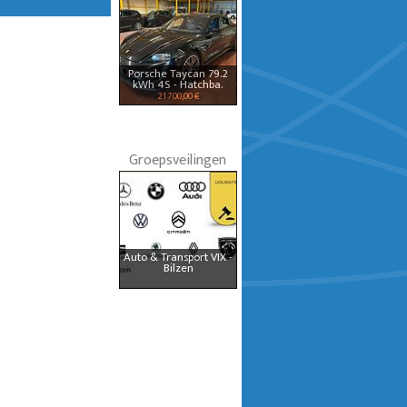
Porsche Taycan 79.2
kWh 4S - Hatchba.
21 700,00 €
Groepsveilingen
Auto & Transport VIX -
Bilzen