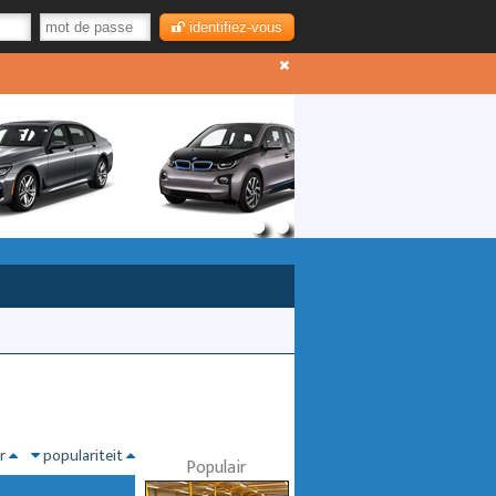
identifiez-vous
nr
populariteit
Populair