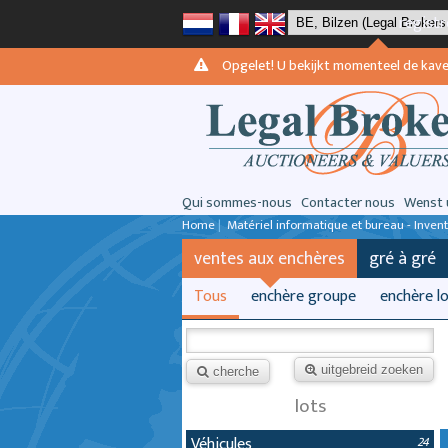
registr
Opgelet! U bekijkt momenteel de kavels 
Qui sommes-nous
Contacter nous
Wenst 
Home
|
Matériel informatique et bureau - Inven
ventes aux enchères
gré à gré
Tous
enchère groupe
enchère l
uitgebreid zoeken
cherche
lots
Véhicules
24