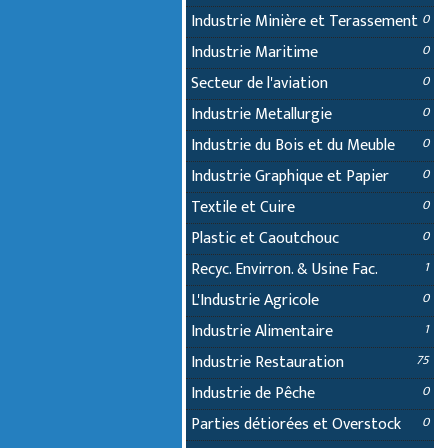
Industrie Minière et Terassement
0
Industrie Maritime
0
Secteur de l'aviation
0
Industrie Metallurgie
0
Industrie du Bois et du Meuble
0
Industrie Graphique et Papier
0
Textile et Cuire
0
Plastic et Caoutchouc
0
Recyc. Envirron. & Usine Fac.
1
L'Industrie Agricole
0
Industrie Alimentaire
1
Industrie Restauration
75
Industrie de Pêche
0
Parties détiorées et Overstock
0