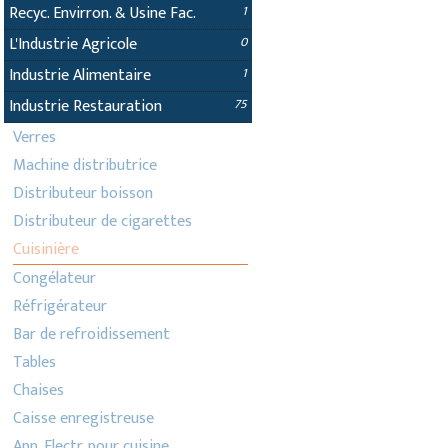
Recyc. Envirron. & Usine Fac.
1
L'Industrie Agricole
0
Industrie Alimentaire
1
Industrie Restauration
75
Verres
Machine distributrice
Distributeur boisson
Distributeur de cigarettes
Cuisinière
Congélateur
Réfrigérateur
Bar de refroidissement
Tables
Chaises
Caisse enregistreuse
App. Electr. pour cuisine