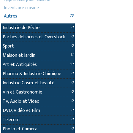
Inventaire cuisine
Autres
75
Industrie de Pêche
0
Parties détiorées et Overstock
0
Sport
0
Maison et Jardin
11
Art et Antiquités
30
Pharma & Industrie Chimique
0
Industrie Cosm. et beauté
0
Vin et Gastronomie
0
TV, Audio et Video
0
DVD, Vidéo et Film
0
Telecom
0
Photo et Camera
0