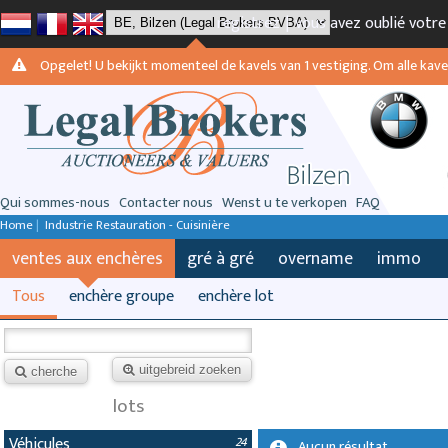
registrez
|
vous avez oublié votr
Opgelet! U bekijkt momenteel de kavels van 1 vestiging. Om alle kavels
Qui sommes-nous
Contacter nous
Wenst u te verkopen
FAQ
Home
|
Industrie Restauration - Cuisinière
ventes aux enchères
gré à gré
overname
immo
Tous
enchère groupe
enchère lot
uitgebreid zoeken
cherche
lots
Véhicules
24
Aucun résultat