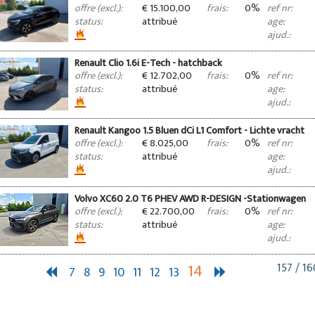
€ 15.100,00
0%
offre (excl.):
frais:
ref nr:
attribué
status:
age:
ajud.:
Renault Clio 1.6i E-Tech - hatchback
€ 12.702,00
0%
offre (excl.):
frais:
ref nr:
attribué
status:
age:
ajud.:
Renault Kangoo 1.5 Bluen dCi L1 Comfort - Lichte vracht
€ 8.025,00
0%
offre (excl.):
frais:
ref nr:
attribué
status:
age:
ajud.:
Volvo XC60 2.0 T6 PHEV AWD R-DESIGN -Stationwagen
€ 22.700,00
0%
offre (excl.):
frais:
ref nr:
attribué
status:
age:
ajud.:
14
157 / 16
7
8
9
10
11
12
13