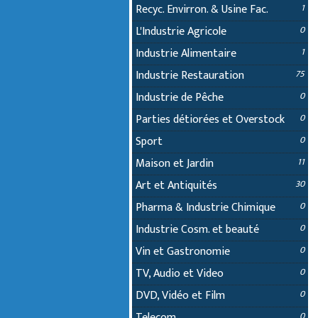
Recyc. Envirron. & Usine Fac.
1
L'Industrie Agricole
0
Industrie Alimentaire
1
Industrie Restauration
75
Industrie de Pêche
0
Parties détiorées et Overstock
0
Sport
0
Maison et Jardin
11
Art et Antiquités
30
Pharma & Industrie Chimique
0
Industrie Cosm. et beauté
0
Vin et Gastronomie
0
TV, Audio et Video
0
DVD, Vidéo et Film
0
Telecom
0