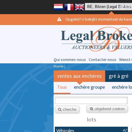
registr
Opgelet! U bekijkt momenteel de kavels 
Qui sommes-nous
Contacter nous
Wenst 
Home
|
ventes aux enchères
gré à gré
Tous
enchère groupe
enchère l
uitgebreid zoeken
cherche
lots
Véhicules
42