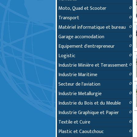
Moto, Quad et Scooter
0
Transport
0
Matériel informatique et bureau
0
Garage accomodation
0
Equipement d'entrepreneur
0
Logistic
0
Industrie Minière et Terassement
0
Industrie Maritime
0
Secteur de l'aviation
0
Industrie Metallurgie
0
Industrie du Bois et du Meuble
0
Industrie Graphique et Papier
0
Textile et Cuire
0
Plastic et Caoutchouc
0