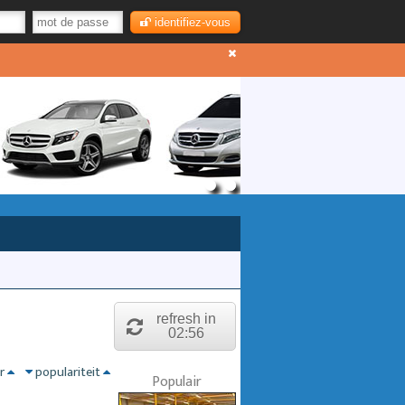
identifiez-vous
refresh in
02:55
nr
populariteit
Populair