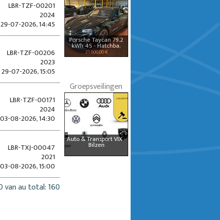
LBR-TZF-00201
2024
29-07-2026, 14:45
Porsche Taycan 79.2
kWh 4S - Hatchba.
LBR-TZF-00206
21 600,00 €
2023
29-07-2026, 15:05
Groepsveilingen
LBR-TZF-00171
2024
03-08-2026, 14:30
Auto & Transport VIX -
Bilzen
LBR-TXJ-00047
2021
03-08-2026, 15:00
0 van au total: 160