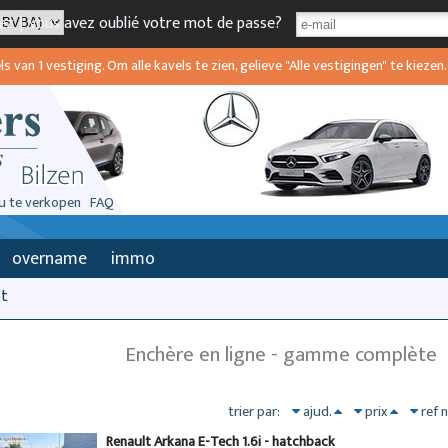
ez
|
vous avez oublié votre mot de passe?
van 1 vestiging. Om alle kavels te zien, gelieve "Alle vestigingen" te kiezen.
u te verkopen
FAQ
overname
immo
ot
Enchère en ligne - gamme complète
trier par:
ajud.
prix
ref 
Renault Arkana E-Tech 1.6i - hatchback