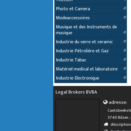
Photo et Camera
0
Modeaccessoires
0
Musique et des Instruments de
musique
0
Industrie du verre et ceramic
0
Industrie Pétrolière et Gaz
0
Industrie Tabac
0
Matériel medical et laboratoire
0
Industrie Electronique
0
Legal Brokers BVBA
adresse:
Caetsbeekstr
3740 Bilzen ,
déscription