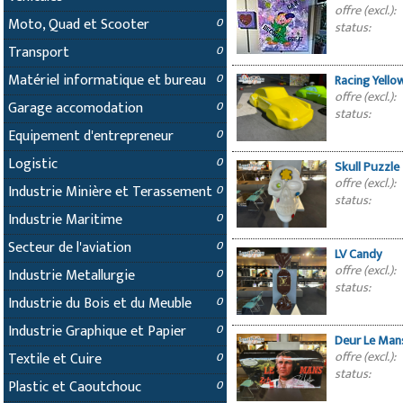
offre (excl.):
Moto, Quad et Scooter
0
status:
Transport
0
Matériel informatique et bureau
0
Racing Yell
offre (excl.):
Garage accomodation
0
status:
Equipement d'entrepreneur
0
Logistic
0
Skull Puzzle
offre (excl.):
Industrie Minière et Terassement
0
status:
Industrie Maritime
0
Secteur de l'aviation
0
LV Candy
offre (excl.):
Industrie Metallurgie
0
status:
Industrie du Bois et du Meuble
0
Industrie Graphique et Papier
0
Deur Le Man
offre (excl.):
Textile et Cuire
0
status:
Plastic et Caoutchouc
0