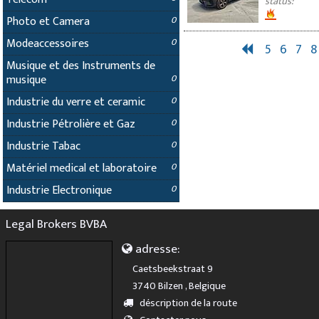
status:
Photo et Camera
0
Modeaccessoires
0
5
6
7
8
Musique et des Instruments de
musique
0
Industrie du verre et ceramic
0
Industrie Pétrolière et Gaz
0
Industrie Tabac
0
Matériel medical et laboratoire
0
Industrie Electronique
0
Legal Brokers BVBA
adresse:
Caetsbeekstraat 9
3740 Bilzen , Belgique
déscription de la route