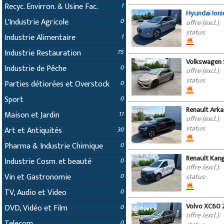
Recyc. Envirron. & Usine Fac.
1
Hyundai Ioni
L'Industrie Agricole
0
offre (excl.):
status:
Industrie Alimentaire
1
Industrie Restauration
75
Volkswagen 
Industrie de Pêche
0
offre (excl.):
status:
Parties détiorées et Overstock
0
Sport
0
Renault Arka
Maison et Jardin
11
offre (excl.):
status:
Art et Antiquités
30
Pharma & Industrie Chimique
0
Renault Kang
Industrie Cosm. et beauté
0
offre (excl.):
Vin et Gastronomie
status:
0
TV, Audio et Video
0
Volvo XC60 
DVD, Vidéo et Film
0
offre (excl.):
Telecom
0