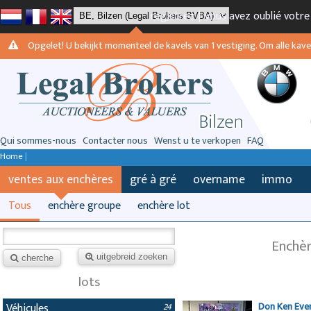
registrez
|
vous avez oublié votr
Opgelet! U bekijkt momenteel de kavels van 1 vestiging. Om alle kavels
Qui sommes-nous
Contacter nous
Wenst u te verkopen
FAQ
Home
|
ventes aux enchères
gré à gré
overname
immo
Tous
enchère groupe
enchère lot
Enchèr
uitgebreid zoeken
cherche
lots
Don Ken Even
Véhicules
24