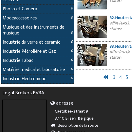
status:
Photo et Camera
0
Modeaccessoires
0
32. Houten t
offre (excl.):
Musique et des Instruments de
status:
musique
0
Industrie du verre et ceramic
0
33. Houten t
Industrie Pétrolière et Gaz
0
offre (excl.):
status:
Industrie Tabac
0
Matériel medical et laboratoire
0
3
4
5
Industrie Electronique
0
Legal Brokers BVBA
adresse:
Caetsbeekstraat 9
3740 Bilzen , Belgique
déscription de la route