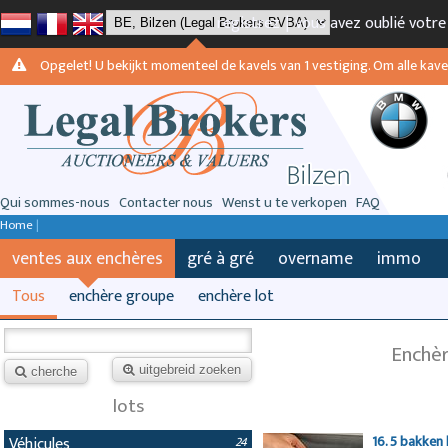
registrez
|
vous avez oublié votr
Opgelet! U bekijkt momenteel de kavels van 1 vestiging. Om alle kavels
Qui sommes-nous
Contacter nous
Wenst u te verkopen
FAQ
Home
|
ventes aux enchères
gré à gré
overname
immo
Tous
enchère groupe
enchère lot
Enchèr
uitgebreid zoeken
cherche
lots
16. 5 bakken 
Véhicules
24