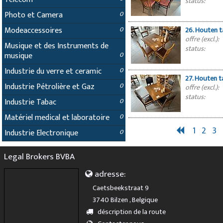
status:
Photo et Camera
0
Modeaccessoires
0
26. Houten t
offre (excl.):
Musique et des Instruments de
status:
musique
0
Industrie du verre et ceramic
0
27. Houten t
Industrie Pétrolière et Gaz
0
offre (excl.):
status:
Industrie Tabac
0
Matériel medical et laboratoire
0
1
2
3
Industrie Electronique
0
Legal Brokers BVBA
adresse:
Caetsbeekstraat 9
3740 Bilzen , Belgique
déscription de la route