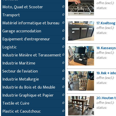
offre (excl.):
Moto, Quad et Scooter
0
status:
Transport
0
Matériel informatique et bureau
0
17. Koeltoog
offre (excl.):
Garage accomodation
0
status:
Equipement d'entrepreneur
0
Logistic
0
18. Kassasy
offre (excl.):
Industrie Minière et Terassement
0
status:
Industrie Maritime
0
Secteur de l'aviation
0
19. Rek + in
offre (excl.):
Industrie Metallurgie
0
status:
Industrie du Bois et du Meuble
0
Industrie Graphique et Papier
0
20. Houten t
offre (excl.):
Textile et Cuire
0
status:
Plastic et Caoutchouc
0