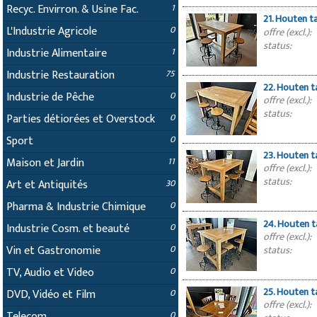
Recyc. Envirron. & Usine Fac.
1
21. Houten t
L'Industrie Agricole
0
offre (excl.):
status:
Industrie Alimentaire
1
Industrie Restauration
75
22. Houten t
Industrie de Pêche
0
offre (excl.):
status:
Parties détiorées et Overstock
0
Sport
0
23. Houten t
Maison et Jardin
11
offre (excl.):
status:
Art et Antiquités
30
Pharma & Industrie Chimique
0
24. Houten t
Industrie Cosm. et beauté
0
offre (excl.):
Vin et Gastronomie
status:
0
TV, Audio et Video
0
25. Houten t
DVD, Vidéo et Film
0
offre (excl.):
Telecom
0