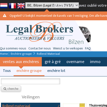
registrez
|
vous avez oublié votr
Opgelet! U bekijkt momenteel de kavels van 1 vestiging. Om alle kavels
Qui sommes-nous
Contacter nous
Wenst u te verkopen
FAQ
Home
|
Enchère groupe
Rollend Materiaal
ventes aux enchères
gré à gré
overname
immo
Tous
enchère groupe
enchère lot
cherche
Veilingen
Thuisverple
Rollend materiaal
2