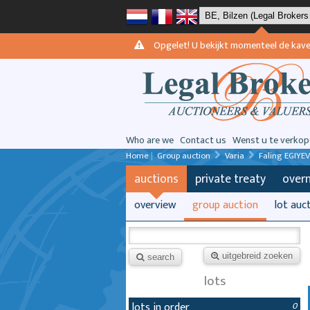
Opgelet! U bekijkt momenteel de kavels 
Who are we
Contact us
Wenst u te verkop
Home
|
Group auction
Varia
Faling EGIYEV
auctions
private treaty
over
overview
group auction
lot auc
uitgebreid zoeken
search
lots
lots in order
0