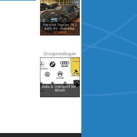
Porsche Taycan 79.2
kWh 4S - Hatchba.
€21,600.00
Groepsveilingen
Auto & Transport ViX -
Bilzen