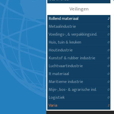
Veilingen
Rollend materiaal
2
Metaalindustrie
0
Voedings-, & verpakkingsind.
0
Huis, tuin & keuken
0
Houtindustrie
0
Kunstof & rubber industrie
0
Luchtvaartindustrie
0
It materiaal
0
Maritieme industrie
0
Mijn-, bos- & agrarische ind.
0
Logistiek
0
Varia
2